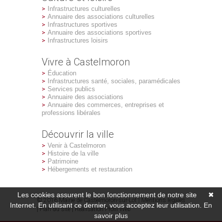
Infrastructures culturelles
Annuaire des associations culturelles
Infrastructures sportives
Annuaire des associations sportives
Infrastructures loisirs
Vivre à Castelmoron
Éducation
Infrastructures santé, sociales, paramédicales
Services publics
Annuaire des associations
Annuaire des commerces, entreprises et
professions libérales
Découvrir la ville
Venir à Castelmoron
Histoire de la ville
Patrimoine
Hébergements et restauration
Les cookies assurent le bon fonctionnement de notre site
✖
© 2016 Mairie de Castelmoron-sur-Lot |
Mentions légales
Internet. En utilisant ce dernier, vous acceptez leur utilisation.
En
|
Plan du site
| Réalisation
Profil Web
savoir plus