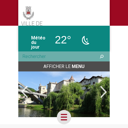
VILLE DE
CASTELMORON-SUR-LOT
22°
Météo
du
jour
AFFICHER LE
MENU