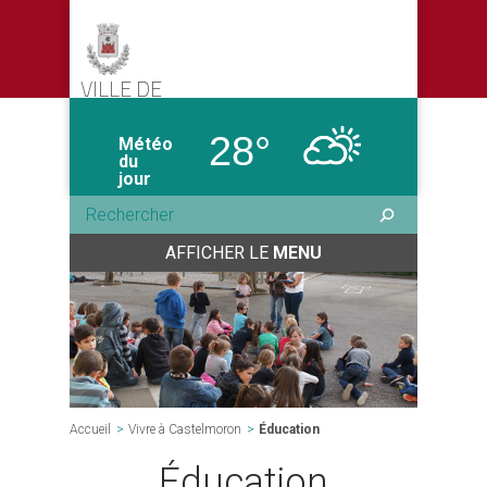
VILLE DE
CASTELMORON-SUR-LOT
28°
Météo
du
jour
AFFICHER LE
MENU
Accueil
>
Vivre à Castelmoron
>
Éducation
Éducation