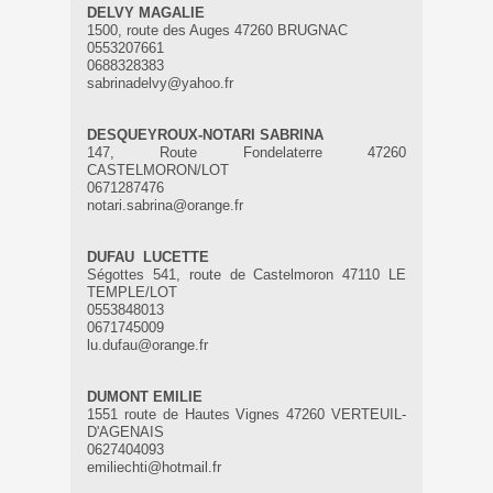
DELVY MAGALIE
1500, route des Auges 47260 BRUGNAC
0553207661
0688328383
sabrinadelvy@yahoo.fr
DESQUEYROUX-NOTARI SABRINA
147, Route Fondelaterre 47260
CASTELMORON/LOT
0671287476
notari.sabrina@orange.fr
DUFAU LUCETTE
Ségottes 541, route de Castelmoron 47110 LE
TEMPLE/LOT
0553848013
0671745009
lu.dufau@orange.fr
DUMONT EMILIE
1551 route de Hautes Vignes 47260 VERTEUIL-
D'AGENAIS
0627404093
emiliechti@hotmail.fr