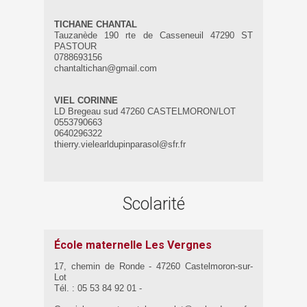
TICHANE CHANTAL
Tauzanède 190 rte de Casseneuil 47290 ST
PASTOUR
0788693156
chantaltichan@gmail.com
VIEL CORINNE
LD Bregeau sud 47260 CASTELMORON/LOT
0553790663
0640296322
thierry.vielearldupinparasol@sfr.fr
Scolarité
École maternelle Les Vergnes
17, chemin de Ronde - 47260 Castelmoron-sur-
Lot
Tél. : 05 53 84 92 01 -