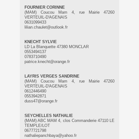
FOURNIER CORINNE
(MAM) Coucou Mam 4, rue Mairie 47260
VERTEUIL-D'AGENAIS
0631099433
lilian.chaulet@outlook.fr
KNECHT SYLVIE
LD La Blanquette 47380 MONCLAR
0553494137
0783710490
patrice.knecht@orange.fr
LAYRIS VERGES SANDRINE
(MAM) Coucou Mam 4, rue Mairie 47260
VERTEUIL-D'AGENAIS
0612446490
0553942871
duss47@orange.fr
SEYCHELLES NATHALIE
(MAM) ABC MAM 4, clos Commanderie 47110 LE
TEMPLE/LOT
0677721798
nathaliepanchbaya@yahoo.fr