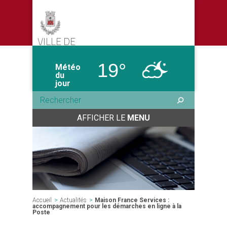
VILLE DE
CASTELMORON-SUR-LOT
19°
Météo
du
jour
AFFICHER LE
MENU
Accueil
>
Actualités
>
Maison France Services :
accompagnement pour les démarches en ligne à la
Poste