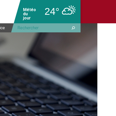
24°
Météo
du
jour
ice