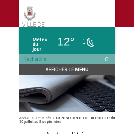
VILLE DE
CASTELMORON-SUR-LOT
12°
Météo
du
jour
AFFICHER LE
MENU
Accueil
>
Actualités
>
EXPOSITION DU CLUB PHOTO : du
10 juillet au 5 septembre