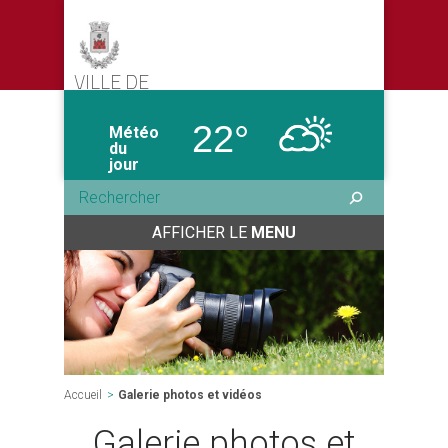
VILLE DE
CASTELMORON-SUR-LOT
22°
Météo
du
jour
AFFICHER LE
MENU
Accueil
>
Galerie photos et vidéos
Galerie photos et