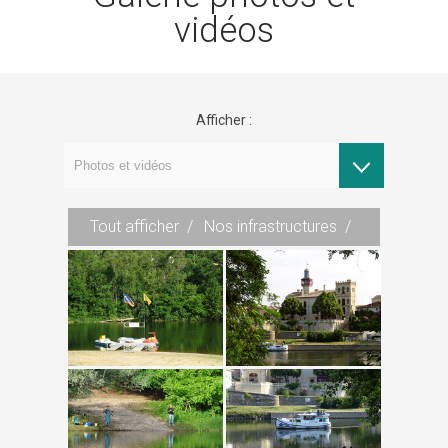
vidéos
Afficher :
Tout afficher
Nos infrastructures
Archives
Téléthon 2018
OCTOBRE ROSE
Au bord du Lot
Le port
En ville